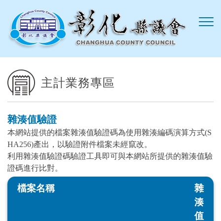
跳到主要內容區塊
主計業務專區
雜湊值驗證
本網站提供的檔案雜湊值驗證碼為使用雜湊編碼演算方式(S
HA256)產出，以驗證附件檔案未經竄改。
利用雜湊值驗證碼驗證工具即可與本網站所提供的雜湊值驗
證碼進行比對。
檔案名稱
雜
湊
值