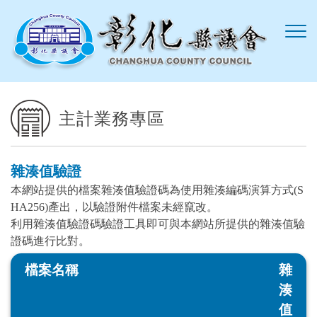
跳到主要內容區塊
主計業務專區
雜湊值驗證
本網站提供的檔案雜湊值驗證碼為使用雜湊編碼演算方式(S
HA256)產出，以驗證附件檔案未經竄改。
利用雜湊值驗證碼驗證工具即可與本網站所提供的雜湊值驗
證碼進行比對。
檔案名稱
雜
湊
值