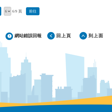
前往
6/9 頁
網站錯誤回報
回上頁
到上面