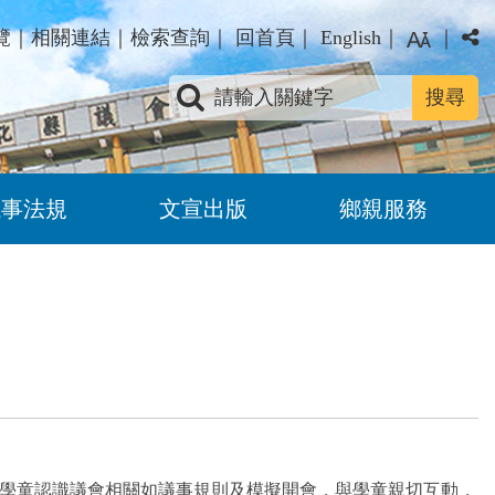
覽
｜
相關連結
｜
檢索查詢
｜
回首頁
｜
English
｜
｜
關鍵字查詢
議事法規
文宣出版
鄉親服務
學童認識議會相關如議事規則及模擬開會，與學童親切互動，