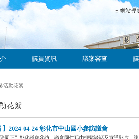
網站導
:::
介
議員資訊
議案審查
欄
/
活動花絮
動花絮
】2024-04-24 彰化市中山國小參訪議會
陪同下到彰化議會參訪，議會同仁藉由輕鬆談話及宣導影片，讓