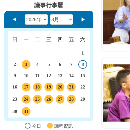
議事行事曆
上個月
下個月
日
一
二
三
四
五
六
1
2
3
4
5
6
7
8
今日
議程
9
10
11
12
13
14
15
16
17
18
19
20
21
22
議程
議程
議程
議程
議程
23
24
25
26
27
28
29
議程
議程
議程
議程
議程
30
31
議程
今日
議程資訊