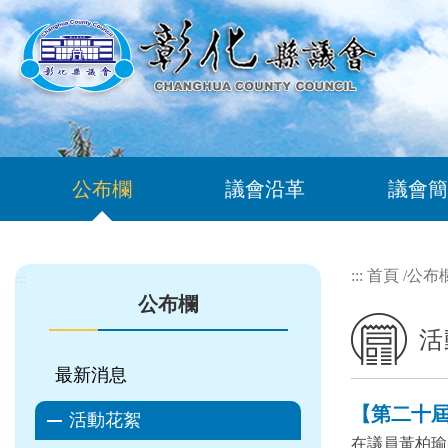
跳到主要內容區塊
公布欄
議會沿革
議會簡
:::
首頁
/
公布
:::
公布欄
活
最新消息
【第二十屆 
活動花絮
在議員黃柏瑜