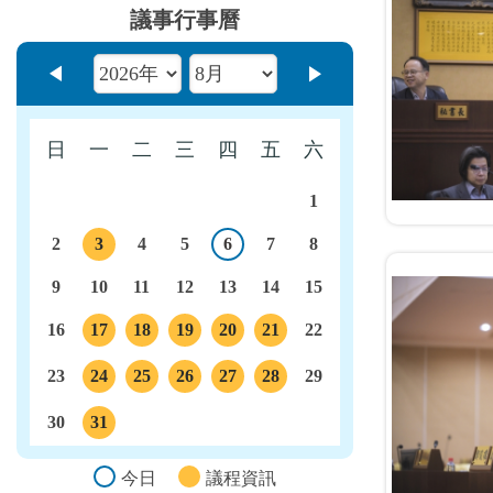
議事行事曆
上個月
下個月
日
一
二
三
四
五
六
1
2
3
4
5
6
7
8
今日
議程
9
10
11
12
13
14
15
16
17
18
19
20
21
22
議程
議程
議程
議程
議程
23
24
25
26
27
28
29
議程
議程
議程
議程
議程
30
31
議程
今日
議程資訊