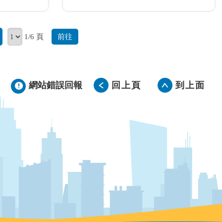
前往
1/6 頁
網站錯誤回報
回上頁
到上面