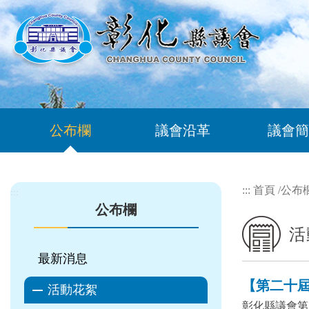
跳到主要內容區塊
公布欄
議會沿革
議會簡
:::
首頁
/
公布
:::
公布欄
活
最新消息
【第二十屆 
活動花絮
彰化縣議會第