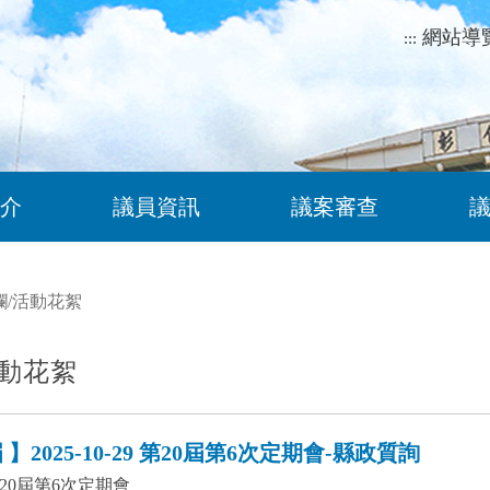
網站導
:::
介
議員資訊
議案審查
欄
/
活動花絮
動花絮
】2025-10-29 第20屆第6次定期會-縣政質詢
20屆第6次定期會