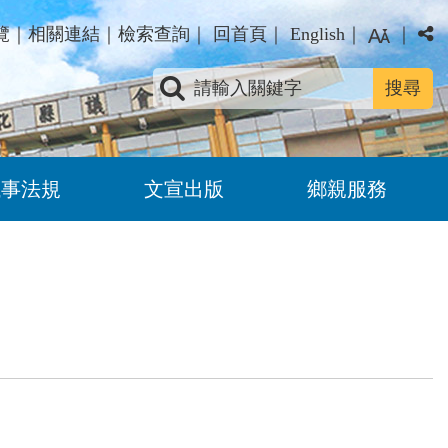
覽
｜
相關連結
｜
檢索查詢
｜
回首頁
｜
English
｜
｜
關鍵字查詢
議事法規
文宣出版
鄉親服務