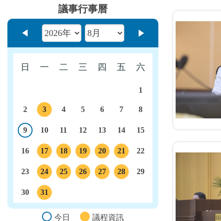
議事行事曆
上個月
下個月
日
一
二
三
四
五
六
1
2
3
4
5
6
7
8
議程
9
10
11
12
13
14
15
今日
16
17
18
19
20
21
22
議程
議程
議程
議程
議程
23
24
25
26
27
28
29
議程
議程
議程
議程
議程
30
31
議程
今日
議程資訊