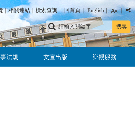
覽
｜
相關連結
｜
檢索查詢
｜
回首頁
｜
English
｜
｜
關鍵字查詢
議事法規
文宣出版
鄉親服務