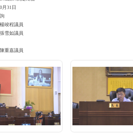
0月31日
詢
楊竣程議員
張雪如議員
陳重嘉議員