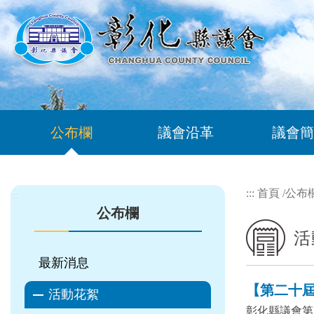
跳到主要內容區塊
公布欄
議會沿革
議會簡
:::
首頁
/
公布
:::
公布欄
活
最新消息
【第二十屆 
活動花絮
彰化縣議會第