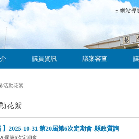
網站導
:::
介
議員資訊
議案審查
欄
/
活動花絮
動花絮
】2025-10-31 第20屆第6次定期會-縣政質詢
20屆第6次定期會