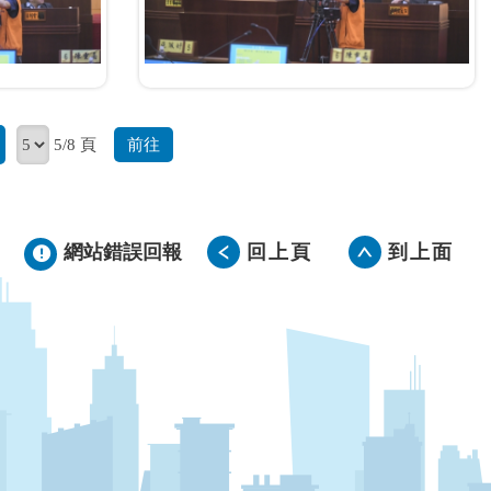
前往
5/8 頁
網站錯誤回報
回上頁
到上面