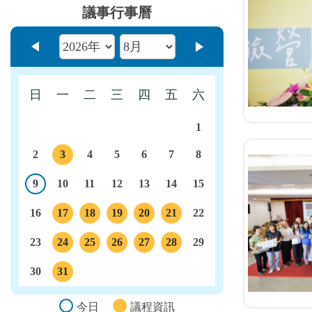
議事行事曆
上個月
下個月
日
一
二
三
四
五
六
1
2
3
4
5
6
7
8
議程
9
10
11
12
13
14
15
今日
16
17
18
19
20
21
22
議程
議程
議程
議程
議程
23
24
25
26
27
28
29
議程
議程
議程
議程
議程
30
31
議程
今日
議程資訊