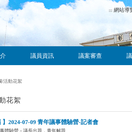
網站導
:::
介
議員資訊
議案審查
欄
/
活動花絮
動花絮
】2024-07-09 青年議事體驗營-記者會
事體驗營－議長出題，青年解題