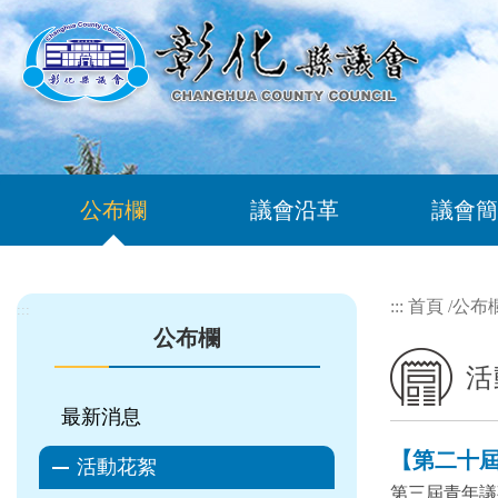
跳到主要內容區塊
公布欄
議會沿革
議會簡
:::
首頁
/
公布
:::
公布欄
活
最新消息
【第二十屆 
活動花絮
第三屆青年議