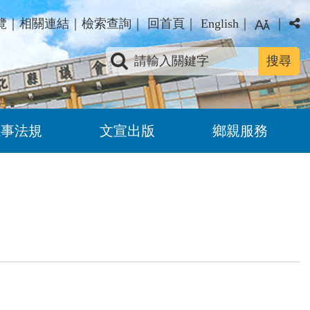
覽
｜
相關連結
｜
檢索查詢
｜
回首頁
｜
English
｜
｜
關鍵字查詢
議事法規
文宣出版
鄉親服務