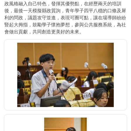
政風格融入自己特色，發揮其優勢點，在經歷兩天的培訓
後，最後一天模擬縣政質詢，青年學子四平八穩的口條及犀
利的問政，議題攻守並進，表現可圈可點，讓在場導師紛紛
豎起大拇指，鼓勵學子懷抱夢想，參與公共服務系統，為社
會做出貢獻，共同創造更美好的未來。