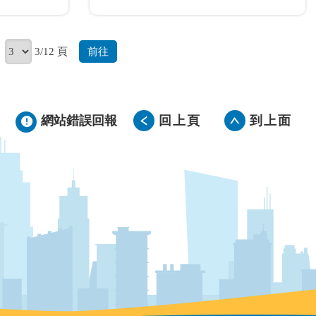
前往
3/12 頁
網站錯誤回報
回上頁
到上面