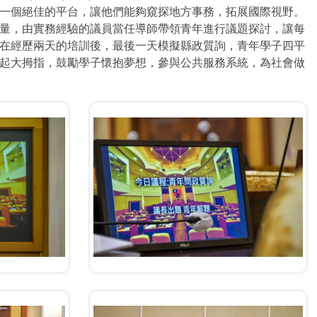
了一個絕佳的平台，讓他們能夠窺探地方事務，拓展國際視野。
量，由實務經驗的議員當任導師帶領青年進行議題探討，讓每
在經歷兩天的培訓後，最後一天模擬縣政質詢，青年學子四平
起大拇指，鼓勵學子懷抱夢想，參與公共服務系統，為社會做