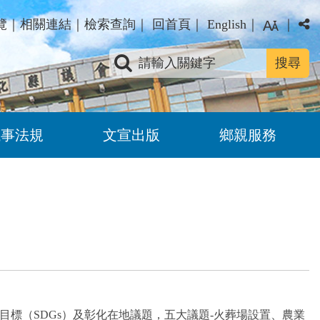
覽
｜
相關連結
｜
檢索查詢
｜
回首頁
｜
English
｜
｜
關鍵字查詢
議事法規
文宣出版
鄉親服務
標（SDGs）及彰化在地議題，五大議題-火葬場設置、農業