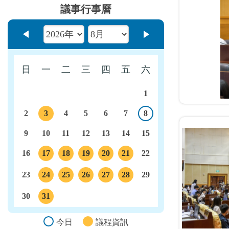
議事行事曆
上個月
下個月
日
一
二
三
四
五
六
1
2
3
4
5
6
7
8
今日
議程
9
10
11
12
13
14
15
16
17
18
19
20
21
22
議程
議程
議程
議程
議程
23
24
25
26
27
28
29
議程
議程
議程
議程
議程
30
31
議程
今日
議程資訊