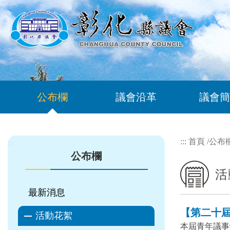
跳到主要內容區塊
公布欄
議會沿革
議會簡
:::
首頁
/
公布
:::
公布欄
活
最新消息
【第二十屆 
活動花絮
本屆青年議事