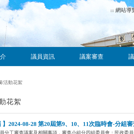
網站導
:::
介
議員資訊
議案審查
欄
/
活動花絮
動花絮
】2024-08-28 第20屆第9、10、11次臨時會-分組
員分工審查議案及相關事項，審查小組分四組委員會：民政委員