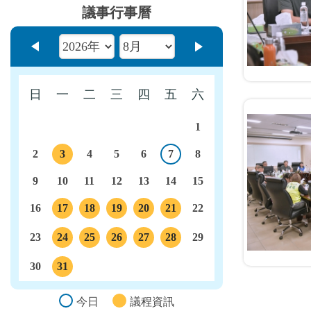
議事行事曆
上個月
下個月
日
一
二
三
四
五
六
1
2
3
4
5
6
7
8
今日
議程
9
10
11
12
13
14
15
16
17
18
19
20
21
22
議程
議程
議程
議程
議程
23
24
25
26
27
28
29
議程
議程
議程
議程
議程
30
31
議程
今日
議程資訊