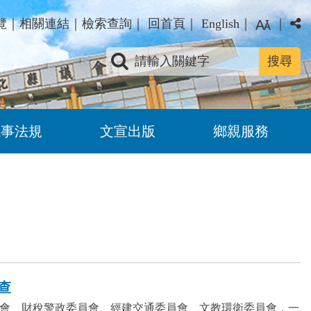
覽
｜
相關連結
｜
檢索查詢
｜
回首頁
｜
English
｜
｜
關鍵字查詢
議事法規
文宣出版
鄉親服務
審查
會、財稅警政委員會、經建交通委員會、文教環衛委員會，一