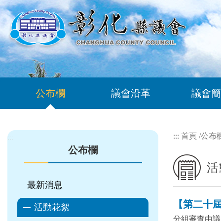
跳到主要內容區塊
公布欄
議會沿革
議會簡
:::
首頁
/
公布
:::
公布欄
活
最新消息
【第二十屆 
活動花絮
分組審查由議