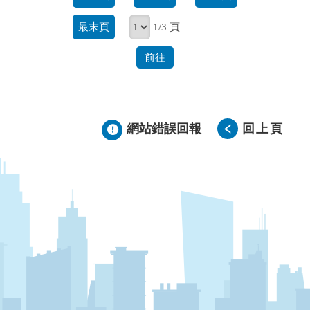
最末頁
1/3 頁
前往
網站錯誤回報
回上頁