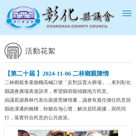
跳到主要內容區塊
活動花絮
【第二十屆 】2024-11-06 二林鄉親陳情
二林鄉親拿著旗幟高喊口號「反對設置火葬場」，來到彰化
縣議會廣場表達訴求，希望縣府能傾聽地方民意。
由議長謝典林代表出面接受陳情書，議會有責任擔任民意與
縣政溝通的橋樑，聆聽在地心聲，解決居民困擾，與民同
行，落實符合民意的公共政策。