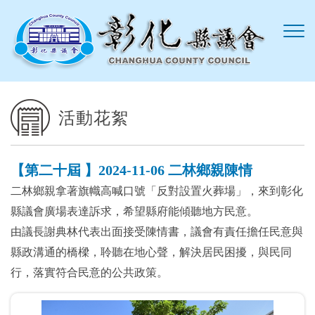
跳到主要內容區塊
活動花絮
【第二十屆 】2024-11-06 二林鄉親陳情
二林鄉親拿著旗幟高喊口號「反對設置火葬場」，來到彰化
縣議會廣場表達訴求，希望縣府能傾聽地方民意。
由議長謝典林代表出面接受陳情書，議會有責任擔任民意與
縣政溝通的橋樑，聆聽在地心聲，解決居民困擾，與民同
行，落實符合民意的公共政策。