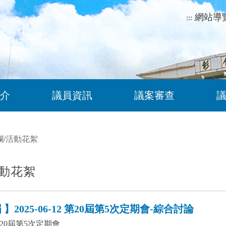
網站導
:::
介
議員資訊
議案審查
欄
/
活動花絮
動花絮
】2025-06-12 第20屆第5次定期會-綜合討論
20屆第5次定期會