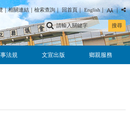
覽
｜
相關連結
｜
檢索查詢
｜
回首頁
｜
English
｜
｜
關鍵字查詢
議事法規
文宣出版
鄉親服務