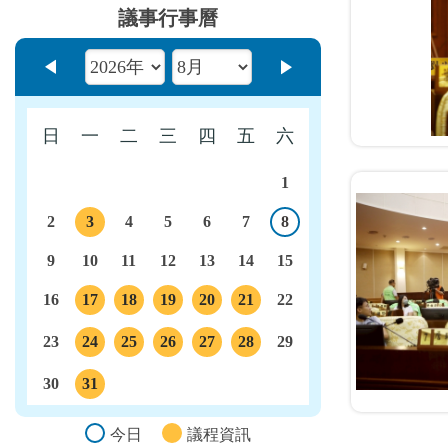
議事行事曆
上個月
下個月
日
一
二
三
四
五
六
1
2
3
4
5
6
7
8
今日
議程
9
10
11
12
13
14
15
16
17
18
19
20
21
22
議程
議程
議程
議程
議程
23
24
25
26
27
28
29
議程
議程
議程
議程
議程
30
31
議程
今日
議程資訊