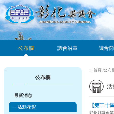
跳到主要內容區塊
公布欄
議會沿革
議會簡
:::
首頁
/
公布
:::
公布欄
活
最新消息
【第二十屆 
活動花絮
彰化縣議會第