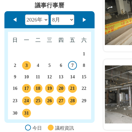
議事行事曆
上個月
下個月
日
一
二
三
四
五
六
1
2
3
4
5
6
7
8
今日
議程
9
10
11
12
13
14
15
16
17
18
19
20
21
22
議程
議程
議程
議程
議程
23
24
25
26
27
28
29
議程
議程
議程
議程
議程
30
31
議程
今日
議程資訊