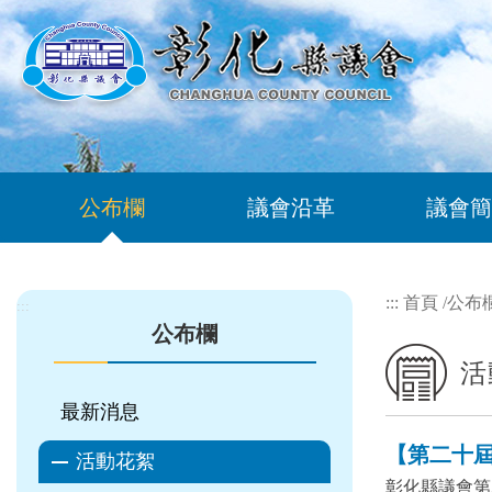
跳到主要內容區塊
公布欄
議會沿革
議會簡
:::
首頁
/
公布
:::
公布欄
活
最新消息
【第二十屆 
活動花絮
彰化縣議會第2