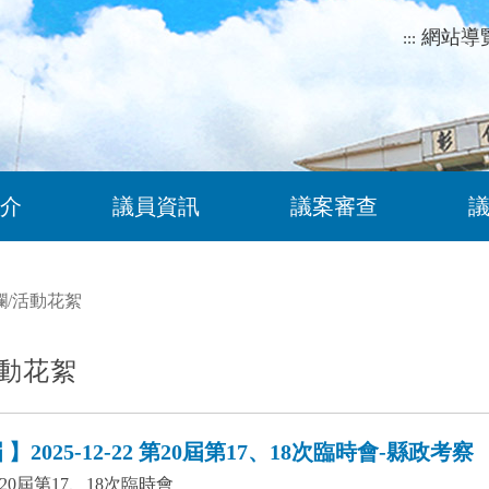
網站導
:::
介
議員資訊
議案審查
欄
/
活動花絮
動花絮
】2025-12-22 第20屆第17、18次臨時會-縣政考察
0屆第17、18次臨時會