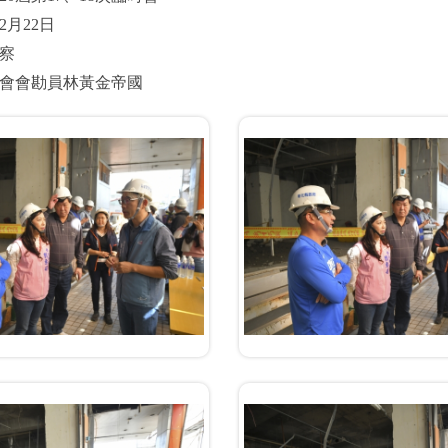
2月22日
察
會會勘員林黃金帝國