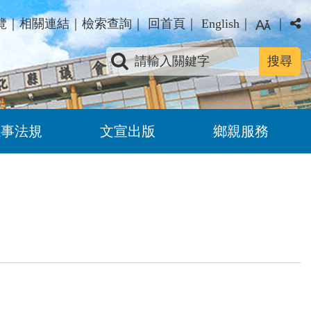
覽
｜
相關連結
｜
檢索查詢
｜
回首頁
｜
English
｜
｜
關鍵字查詢
議事法規
文宣出版
鄉親服務