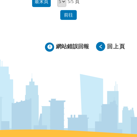
最末頁
5/5 頁
前往
網站錯誤回報
回上頁