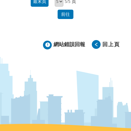
最末頁
5/5 頁
前往
網站錯誤回報
回上頁