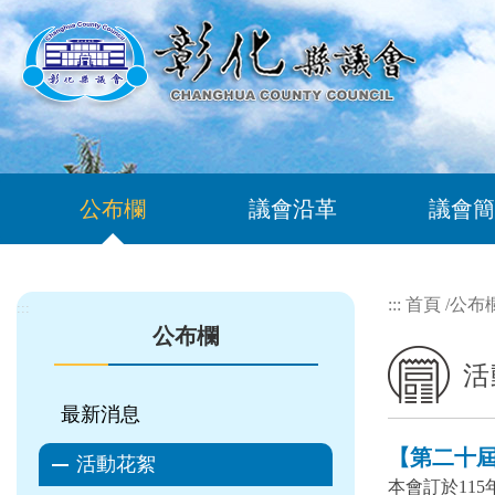
跳到主要內容區塊
公布欄
議會沿革
議會簡
:::
首頁
/
公布
:::
公布欄
活
最新消息
【第二十屆 
活動花絮
本會訂於11