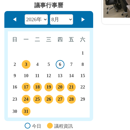
議事行事曆
上個月
下個月
日
一
二
三
四
五
六
1
2
3
4
5
6
7
8
今日
議程
9
10
11
12
13
14
15
16
17
18
19
20
21
22
議程
議程
議程
議程
議程
23
24
25
26
27
28
29
議程
議程
議程
議程
議程
30
31
議程
今日
議程資訊