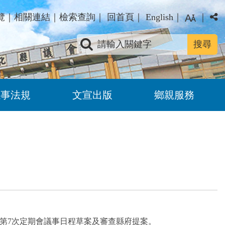
覽
｜
相關連結
｜
檢索查詢
｜
回首頁
｜
English
｜
｜
關鍵字查詢
議事法規
文宣出版
鄉親服務
0屆第7次定期會議事日程草案及審查縣府提案。