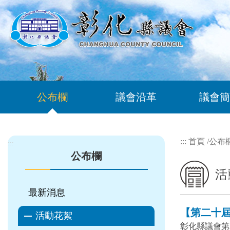
跳到主要內容區塊
公布欄
議會沿革
議會簡
:::
首頁
/
公布
:::
公布欄
活
最新消息
【第二十屆 
活動花絮
彰化縣議會第