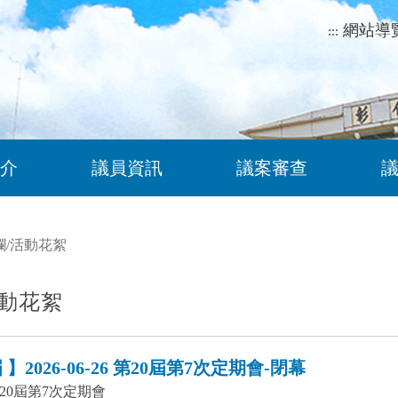
網站導
:::
介
議員資訊
議案審查
欄
/
活動花絮
動花絮
】2026-06-26 第20屆第7次定期會-閉幕
20屆第7次定期會