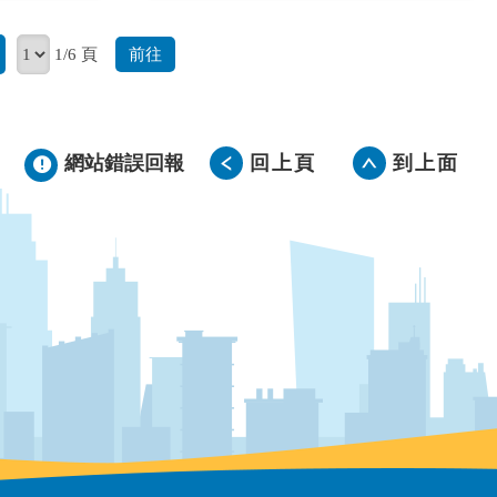
前往
1/6 頁
網站錯誤回報
回上頁
到上面