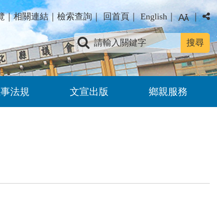
覽
｜
相關連結
｜
檢索查詢
｜
回首頁
｜
English
｜
｜
關鍵字查詢
議事法規
文宣出版
鄉親服務