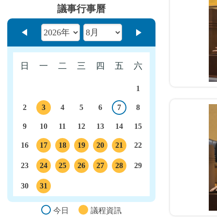
議事行事曆
上個月
下個月
日
一
二
三
四
五
六
1
2
3
4
5
6
7
8
今日
議程
9
10
11
12
13
14
15
16
17
18
19
20
21
22
議程
議程
議程
議程
議程
23
24
25
26
27
28
29
議程
議程
議程
議程
議程
30
31
議程
今日
議程資訊