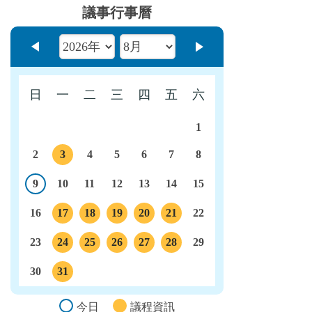
議事行事曆
上個月
下個月
日
一
二
三
四
五
六
1
2
3
4
5
6
7
8
議程
9
10
11
12
13
14
15
今日
16
17
18
19
20
21
22
議程
議程
議程
議程
議程
23
24
25
26
27
28
29
議程
議程
議程
議程
議程
30
31
議程
今日
議程資訊