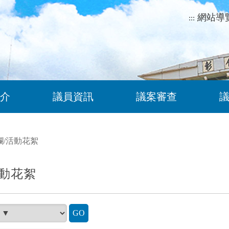
網站導
:::
介
議員資訊
議案審查
欄
/
活動花絮
動花絮