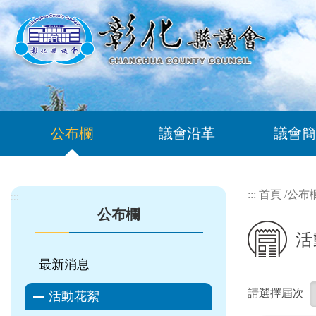
跳到主要內容區塊
公布欄
議會沿革
議會簡
:::
首頁
/
公布
:::
公布欄
活
最新消息
請選擇屆次
活動花絮