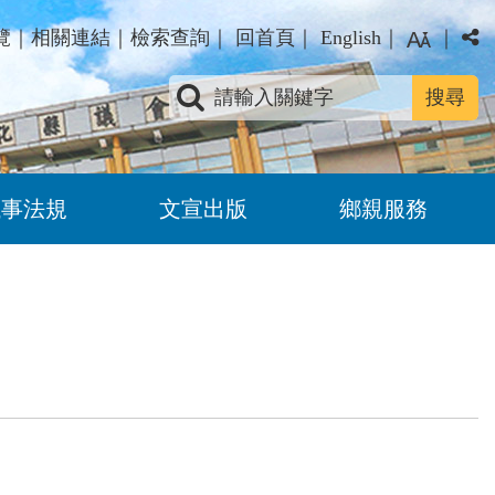
覽
｜
相關連結
｜
檢索查詢
｜
回首頁
｜
English
｜
｜
關鍵字查詢
議事法規
文宣出版
鄉親服務