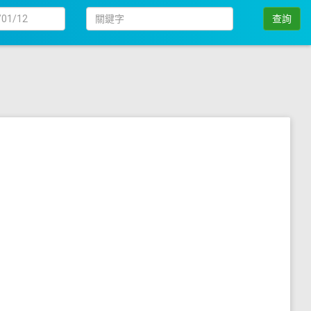
日
關
查詢
期
鍵
字