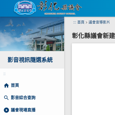
跳
:::
首頁
>
議會宣導影片
到
主
彰化縣議會新
要
內
容
區
塊
影音視訊隨選系統
:::
home
首頁
search
影音綜合查詢
play_circle_filled
議會現場直播