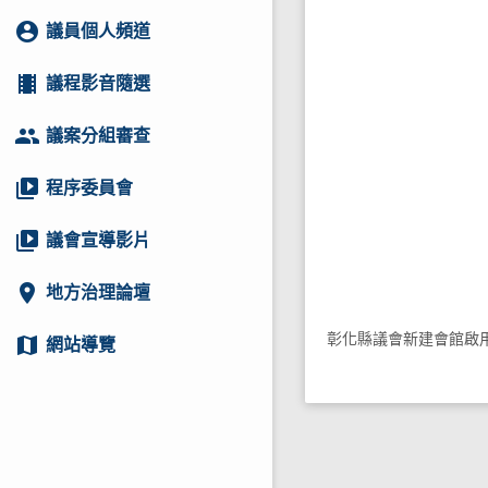
account_circle
議員個人頻道
local_movies
議程影音隨選
group
議案分組審查
video_library
程序委員會
video_library
議會宣導影片
location_on
地方治理論壇
彰化縣議會新建會館啟用典
map
網站導覽