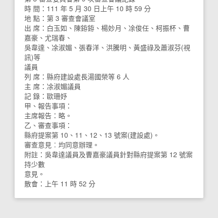
時 間：111 年 5 月 30 日上午 10 時 59 分
地 點：第 3 審查會議室
出 席：白玉如、陳銌銌、楊妙月、凃俊任、柯振杯、曹
嘉豪、尤瑞春、
吳韋達、凃淑媚、張春洋、洪騰明、黃盛祿及蕭淑芬(視
訊)等
議員
列 席：縣府建設處長湯國榮等 6 人
主 席：凃淑媚議員
記 錄：歐珊妤
甲、報告事項：
主席報告：略。
乙、審查事項：
縣府提案第 10、11、12、13 號案(建設處)。
審查意見︰均同意辦理。
附註：吳韋達議員及曹嘉豪議員針對縣府提案第 12 號案
持少數
意見。
散會：上午 11 時 52 分