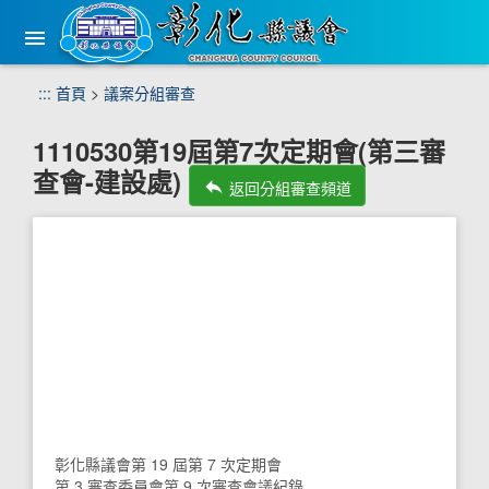
手
機
版
選
跳
:::
首頁
>
議案分組審查
單
到
主
1110530第19屆第7次定期會(第三審
要
查會-建設處)
內
reply
返回分組審查頻道
容
區
塊
彰化縣議會第 19 屆第 7 次定期會
第 3 審查委員會第 9 次審查會議紀錄