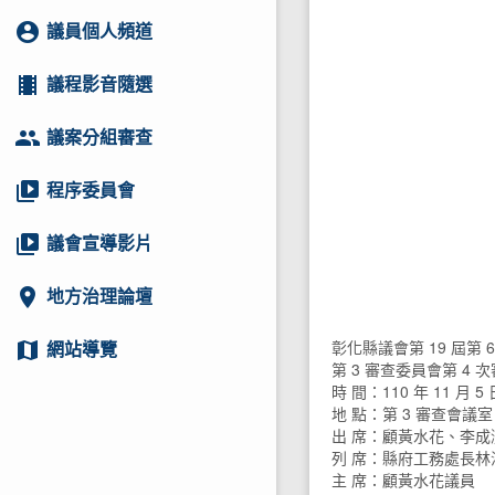
account_circle
議員個人頻道
local_movies
議程影音隨選
group
議案分組審查
video_library
程序委員會
video_library
議會宣導影片
location_on
地方治理論壇
彰化縣議會第 19 屆第 
map
網站導覽
第 3 審查委員會第 4
時 間：110 年 11 月 5 
地 點：第 3 審查會議室
出 席：顧黃水花、李
列 席：縣府工務處長林漢
主 席：顧黃水花議員