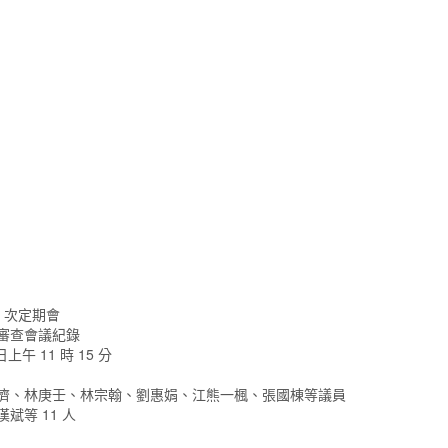
6 次定期會
 次審查會議紀錄
日上午 11 時 15 分
成濟、林庚壬、林宗翰、劉惠娟、江熊一楓、張國棟等議員
斌等 11 人