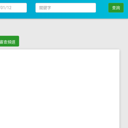
日
關
查詢
期
鍵
字
審查頻道