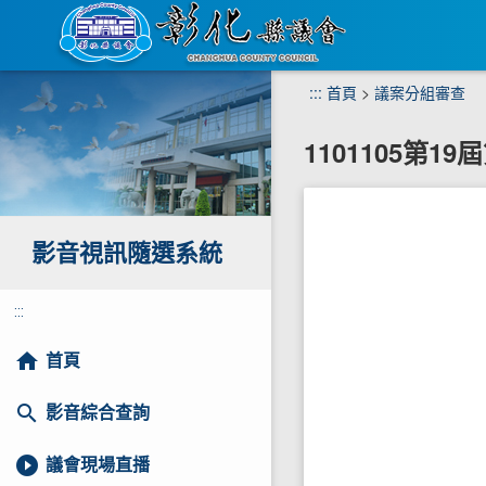
跳
:::
首頁
>
議案分組審查
到
主
1101105第1
要
內
容
區
塊
影音視訊隨選系統
:::
home
首頁
search
影音綜合查詢
play_circle_filled
議會現場直播