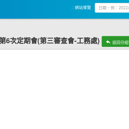
:::
網站導覽
9屆第6次定期會(第三審查會-工務處)
reply
返回分組