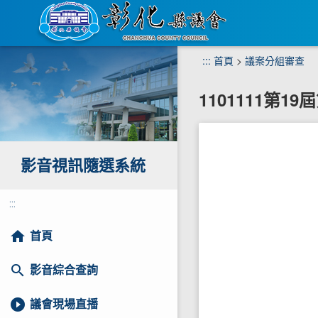
跳
:::
首頁
>
議案分組審查
到
主
1101111第1
要
內
容
區
塊
影音視訊隨選系統
:::
home
首頁
search
影音綜合查詢
play_circle_filled
議會現場直播