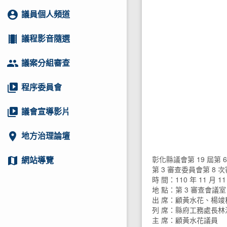
account_circle
議員個人頻道
local_movies
議程影音隨選
group
議案分組審查
video_library
程序委員會
video_library
議會宣導影片
location_on
地方治理論壇
彰化縣議會第 19 屆第 
map
網站導覽
第 3 審查委員會第 8
時 間：110 年 11 月 11
地 點：第 3 審查會議室
出 席：顧黃水花、楊
列 席：縣府工務處長林漢
主 席：顧黃水花議員