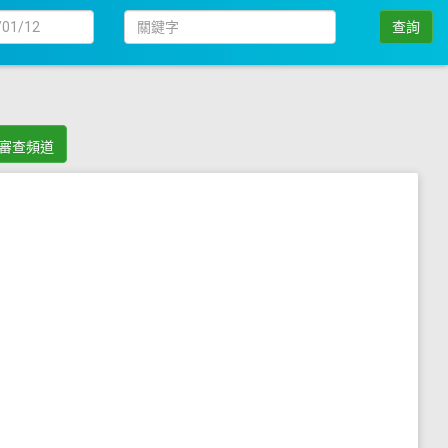
日
關
查詢
期
鍵
字
審查頻道