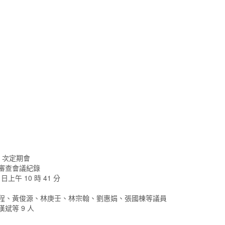
6 次定期會
 次審查會議紀錄
 日上午 10 時 41 分
竣程、黃俊源、林庚壬、林宗翰、劉惠娟、張國棟等議員
斌等 9 人