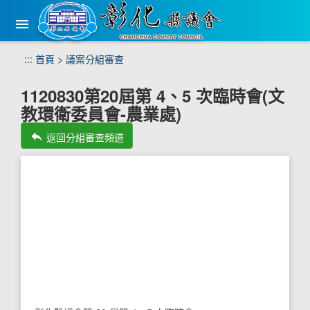
手
機
版
選
跳
:::
首頁
>
議案分組審查
單
到
主
1120830第20屆第 4、5 次臨時會(文
要
教環衛委員會-農業處)
內
容
reply
返回分組審查頻道
區
塊