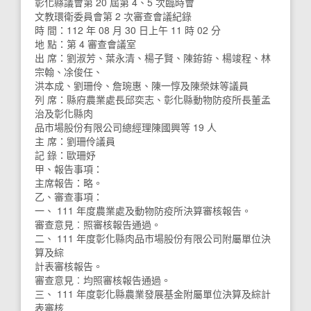
彰化縣議會第 20 屆第 4、5 次臨時會
文教環衛委員會第 2 次審查會議紀錄
時 間：112 年 08 月 30 日上午 11 時 02 分
地 點：第 4 審查會議室
出 席：劉淑芳、葉永清、楊子賢、陳銌銌、楊竣程、林
宗翰、凃俊任、
洪本成、劉珊伶、詹琬惠、陳一惇及陳榮妹等議員
列 席：縣府農業處長邱奕志、彰化縣動物防疫所長董孟
治及彰化縣肉
品市場股份有限公司總經理陳國興等 19 人
主 席：劉珊伶議員
記 錄：歐珊妤
甲、報告事項：
主席報告：略。
乙、審查事項：
一、 111 年度農業處及動物防疫所決算審核報告。
審查意見︰照審核報告通過。
二、 111 年度彰化縣肉品市場股份有限公司附屬單位決
算及綜
計表審核報告。
審查意見︰均照審核報告通過。
三、 111 年度彰化縣農業發展基金附屬單位決算及綜計
表審核