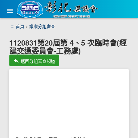
手
機
版
選
跳
:::
首頁
>
議案分組審查
單
到
主
1120831第20屆第 4、5 次臨時會(經
要
建交通委員會-工務處)
內
容
reply
返回分組審查頻道
區
塊