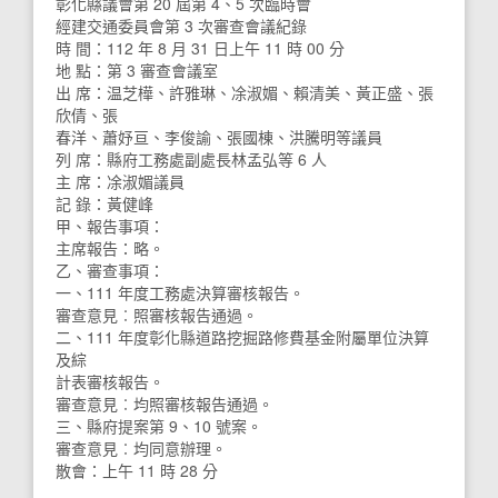
彰化縣議會第 20 屆第 4、5 次臨時會
經建交通委員會第 3 次審查會議紀錄
時 間：112 年 8 月 31 日上午 11 時 00 分
地 點：第 3 審查會議室
出 席：温芝樺、許雅琳、凃淑媚、賴清美、黃正盛、張
欣倩、張
春洋、蕭妤亘、李俊諭、張國棟、洪騰明等議員
列 席：縣府工務處副處長林孟弘等 6 人
主 席：凃淑媚議員
記 錄：黃健峰
甲、報告事項：
主席報告：略。
乙、審查事項：
一、111 年度工務處決算審核報告。
審查意見︰照審核報告通過。
二、111 年度彰化縣道路挖掘路修費基金附屬單位決算
及綜
計表審核報告。
審查意見︰均照審核報告通過。
三、縣府提案第 9、10 號案。
審查意見︰均同意辦理。
散會：上午 11 時 28 分