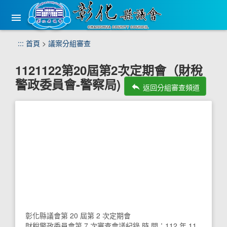
手
機
版
選
跳
:::
首頁
>
議案分組審查
單
到
主
1121122第20屆第2次定期會（財稅
要
警政委員會-警察局)
內
reply
返回分組審查頻道
容
區
塊
彰化縣議會第 20 屆第 2 次定期會
財稅警政委員會第 7 次審查會議紀錄 時 間：112 年 11