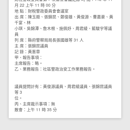
月 22 上午 11 時 00 分
地 點：財稅警政委員會會議室
出 席：陳玉姫、張錦昆、鄭俊雄、黃俊源、曹嘉豪、黃
千宴、林
小琪、吳錦潭、詹木根、施佩妤、周君綾、藍駿宇等議
員
列 席：縣府警察局局長張國雄等 31 人
主 席：張錦昆議員
記 錄：黃憲章
甲、報告事項：
主席報告：略。
乙、業務報告：社區警政治安工作業務報告。
議員提問計有：黃俊源議員、周君綾議員、張錦昆議員
等 3
位。
丙、主席裁示事項：無
散會：上午 11 時 35 分