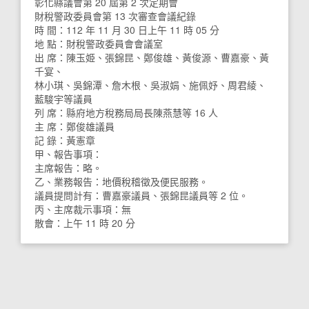
彰化縣議會第 20 屆第 2 次定期會
財稅警政委員會第 13 次審查會議紀錄
時 間：112 年 11 月 30 日上午 11 時 05 分
地 點：財稅警政委員會會議室
出 席：陳玉姫、張錦昆、鄭俊雄、黃俊源、曹嘉豪、黃
千宴、
林小琪、吳錦潭、詹木根、吳淑娟、施佩妤、周君綾、
藍駿宇等議員
列 席：縣府地方稅務局局長陳燕慧等 16 人
主 席：鄭俊雄議員
記 錄：黃憲章
甲、報告事項：
主席報告：略。
乙、業務報告：地價稅稽徵及便民服務。
議員提問計有：曹嘉豪議員、張錦昆議員等 2 位。
丙、主席裁示事項：無
散會：上午 11 時 20 分