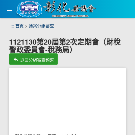
手
機
版
選
跳
:::
首頁
>
議案分組審查
單
到
主
1121130第20屆第2次定期會（財稅
要
警政委員會-稅務局）
內
容
reply
返回分組審查頻道
區
塊