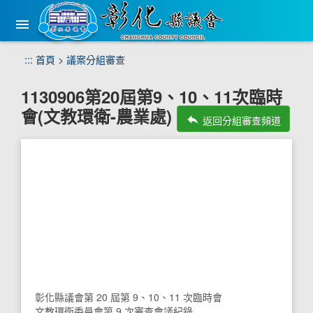
手
機
版
選
跳
:::
首頁
>
議案分組審查
單
到
主
1130906第20屆第9、10、11次臨時
要
會(文教環衛-農業處)
內
reply
返回分組審查頻道
容
區
塊
彰化縣議會第 20 屆第 9、10、11 次臨時會
文教環衛委員會第 9 次審查會議紀錄