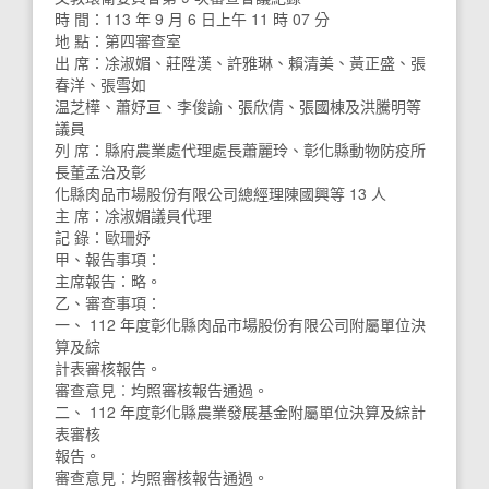
時 間：113 年 9 月 6 日上午 11 時 07 分
地 點：第四審查室
出 席：凃淑媚、莊陞漢、許雅琳、賴清美、黃正盛、張
春洋、張雪如
温芝樺、蕭妤亘、李俊諭、張欣倩、張國棟及洪騰明等
議員
列 席：縣府農業處代理處長蕭麗玲、彰化縣動物防疫所
長董孟治及彰
化縣肉品市場股份有限公司總經理陳國興等 13 人
主 席：凃淑媚議員代理
記 錄：歐珊妤
甲、報告事項：
主席報告：略。
乙、審查事項：
一、 112 年度彰化縣肉品市場股份有限公司附屬單位決
算及綜
計表審核報告。
審查意見︰均照審核報告通過。
二、 112 年度彰化縣農業發展基金附屬單位決算及綜計
表審核
報告。
審查意見︰均照審核報告通過。