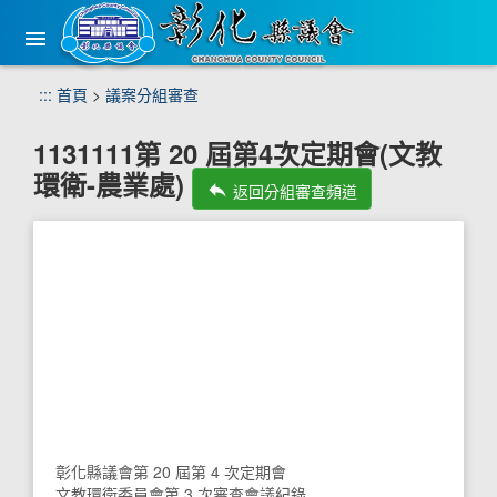
手
機
版
選
跳
:::
首頁
>
議案分組審查
單
到
主
1131111第 20 屆第4次定期會(文教
要
環衛-農業處)
內
reply
返回分組審查頻道
容
區
塊
彰化縣議會第 20 屆第 4 次定期會
文教環衛委員會第 3 次審查會議紀錄