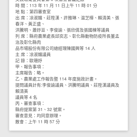
時 間：113 年 11 月 11 日上午 11 時 01 分
地 點：第四審查室
出 席：凃淑媚、莊陞漢、許雅琳、温芝樺、賴清美、張
春洋、黃正盛、
洪騰明、蕭妤亘、李俊諭、張欣倩及張國棟等議員
列 席：縣府農業處長邱奕志、彰化縣動物防疫所長董孟
治及彰化縣肉
品市場股份有限公司總經理陳國興等 14 人
主 席：凃淑媚議員
記 錄：歐珊妤
甲、報告事項：
主席報告：略。
乙、農業處工作報告暨 114 年度施政計畫。
提問議員計有:李俊諭議員、洪騰明議員、莊陞漢議員及
賴清美
議員等 4 名
丙、審查事項：
縣府提案第 31、32 號案。
審查意見：均同意辦理。
散會：上午 11 時 57 分