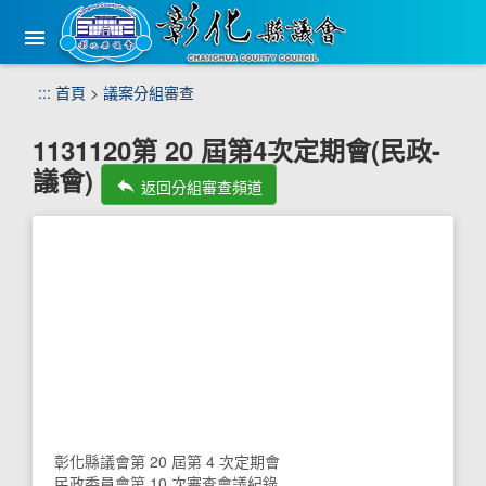
手
機
版
選
跳
:::
首頁
>
議案分組審查
單
到
主
1131120第 20 屆第4次定期會(民政-
要
議會)
內
reply
返回分組審查頻道
容
區
塊
彰化縣議會第 20 屆第 4 次定期會
民政委員會第 10 次審查會議紀錄