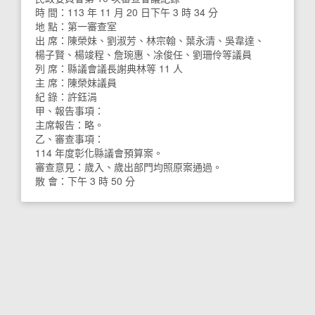
時 間：113 年 11 月 20 日下午 3 時 34 分
地 點：第一審查室
出 席：陳榮妹、劉淑芳、林宗翰、葉永清、吳韋達、
楊子賢、楊竣程、詹琬惠、凃俊任、劉珊伶等議員
列 席：縣議會議長謝典林等 11 人
主 席：陳榮妹議員
紀 錄：許鈺涓
甲、報告事項：
主席報告：略。
乙、審查事項：
114 年度彰化縣議會預算案。
審查意見：歲入、歲出部門均照原案通過。
散 會：下午 3 時 50 分