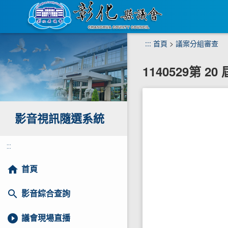
跳
:::
首頁
>
議案分組審查
到
主
1140529第 
要
內
容
區
塊
影音視訊隨選系統
:::
home
首頁
search
影音綜合查詢
play_circle_filled
議會現場直播