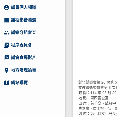
account_circle
議員個人頻道
local_movies
議程影音隨選
group
議案分組審查
video_library
程序委員會
video_library
議會宣導影片
location_on
地方治理論壇
彰化縣議會第 20 屆第 
map
網站導覽
文教環衛委員會第 8 
時 間：114 年 05 月 29
地 點：第四審查室
出 席：黃千宴、藍駿
曹嘉豪、詹木根、陳玉
列 席：彰化縣文化局長張