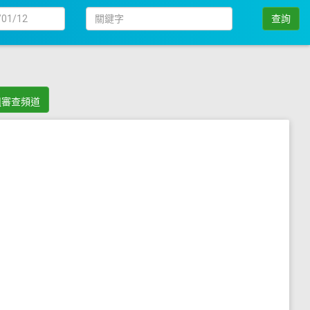
日
關
查詢
期
鍵
字
組審查頻道