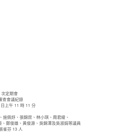
5 次定期會
次審查會議紀錄
 日上午 11 時 11 分
宇、施佩妤、張錦昆、林小琪、周君綾、
姫、鄭俊雄、黃俊源、吳錦潭及吳淑娟等議員
雀芬 13 人