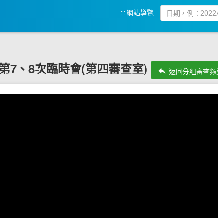
:::
網站導覽
9屆第7、8次臨時會(第四審查室)
reply
返回分組審查頻