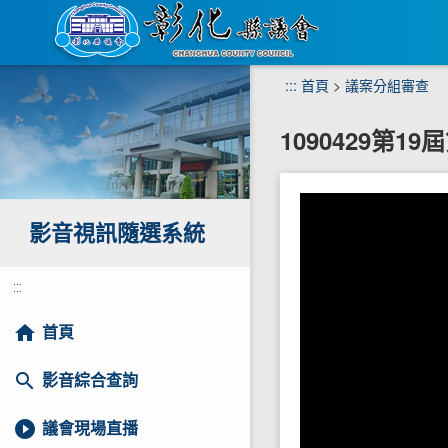
跳
:::
首頁
>
議案分組審查
到
主
1090429第1
要
內
容
區
塊
影音視訊隨選系統
:::
home
首頁
search
影音綜合查詢
play_circle_filled
議會現場直播