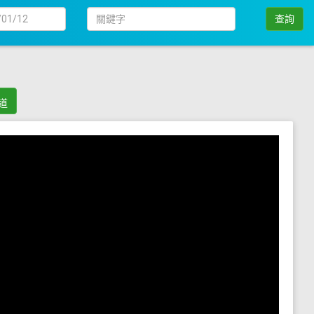
日
關
查詢
期
鍵
字
道