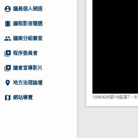
account_circle
議員個人頻道
local_movies
議程影音隨選
group
議案分組審查
video_library
程序委員會
video_library
議會宣導影片
location_on
地方治理論壇
1090429第19屆第7
map
網站導覽