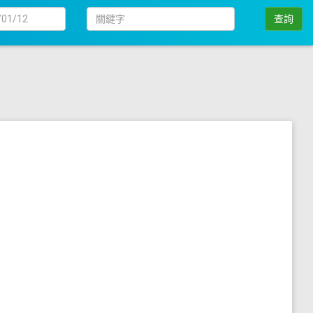
日
關
查詢
期
鍵
字