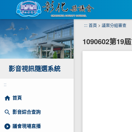
跳
:::
首頁
>
議案分組審查
到
主
1090602第1
要
內
容
區
塊
影音視訊隨選系統
:::
home
首頁
search
影音綜合查詢
play_circle_filled
議會現場直播