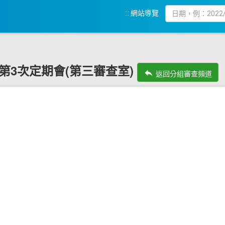
:::
網站導覽
9屆第3次定期會(第三審查室)
reply
返回分組審查頻道