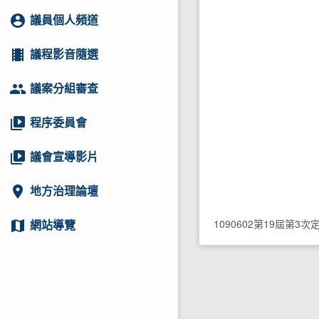
account_circle
議員個人頻道
local_movies
議程影音隨選
group
議案分組審查
video_library
程序委員會
video_library
議會宣導影片
location_on
地方治理論壇
1090602第19屆第3
map
網站導覽