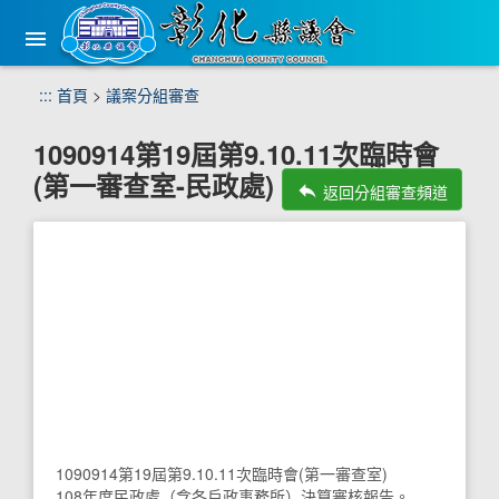
手
機
版
選
跳
:::
首頁
>
議案分組審查
單
到
主
1090914第19屆第9.10.11次臨時會
要
(第一審查室-民政處)
內
reply
返回分組審查頻道
容
區
塊
1090914第19屆第9.10.11次臨時會(第一審查室)
108年度民政處（含各戶政事務所）決算審核報告。