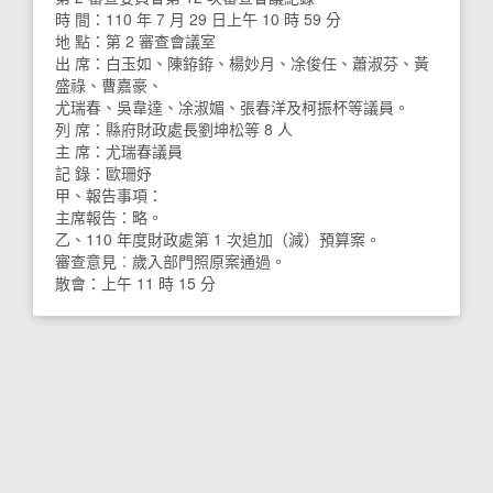
時 間：110 年 7 月 29 日上午 10 時 59 分
地 點：第 2 審查會議室
出 席：白玉如、陳銌銌、楊妙月、凃俊任、蕭淑芬、黃
盛祿、曹嘉豪、
尤瑞春、吳韋達、凃淑媚、張春洋及柯振杯等議員。
列 席：縣府財政處長劉坤松等 8 人
主 席：尤瑞春議員
記 錄：歐珊妤
甲、報告事項：
主席報告：略。
乙、110 年度財政處第 1 次追加（減）預算案。
審查意見︰歲入部門照原案通過。
散會：上午 11 時 15 分