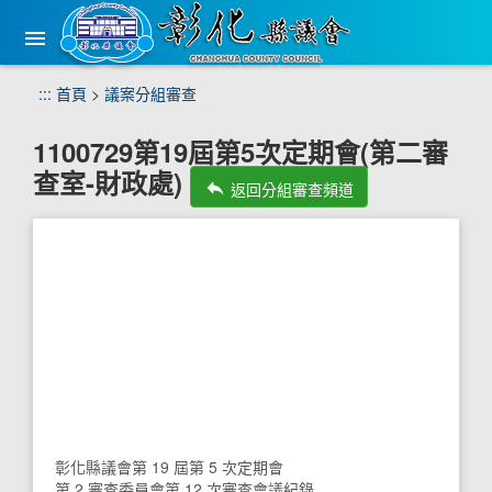
手
機
版
選
跳
:::
首頁
>
議案分組審查
單
到
主
1100729第19屆第5次定期會(第二審
要
查室-財政處)
內
reply
返回分組審查頻道
容
區
塊
彰化縣議會第 19 屆第 5 次定期會
第 2 審查委員會第 12 次審查會議紀錄