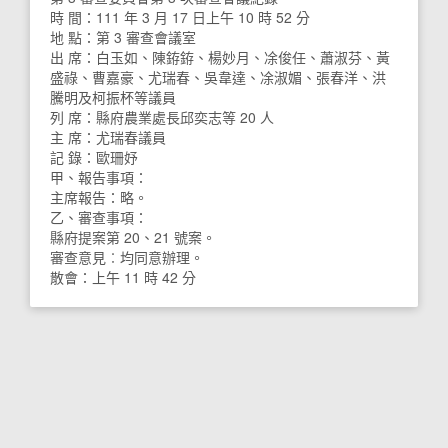
時 間：111 年 3 月 17 日上午 10 時 52 分
地 點：第 3 審查會議室
出 席：白玉如、陳銌銌、楊妙月、凃俊任、蕭淑芬、黃
盛祿、曹嘉豪、尤瑞春、吳韋達、凃淑媚、張春洋、洪
騰明及柯振杯等議員
列 席：縣府農業處長邱奕志等 20 人
主 席：尤瑞春議員
記 錄：歐珊妤
甲、報告事項：
主席報告：略。
乙、審查事項：
縣府提案第 20、21 號案。
審查意見︰均同意辦理。
散會：上午 11 時 42 分