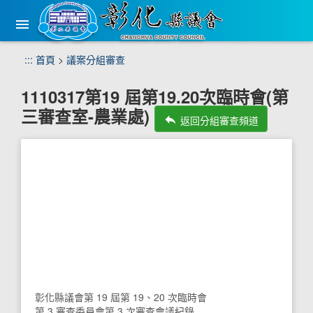
手
機
版
選
跳
:::
首頁
>
議案分組審查
單
到
主
1110317第19 屆第19.20次臨時會(第
要
三審查室-農業處)
內
reply
返回分組審查頻道
容
區
塊
彰化縣議會第 19 屆第 19、20 次臨時會
第 3 審查委員會第 3 次審查會議紀錄