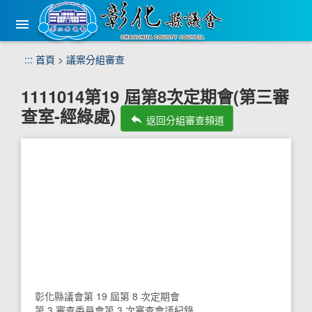
手
機
版
選
跳
:::
首頁
>
議案分組審查
單
到
主
1111014第19 屆第8次定期會(第三審
要
查室-經綠處)
內
reply
返回分組審查頻道
容
區
塊
彰化縣議會第 19 屆第 8 次定期會
第 3 審查委員會第 3 次審查會議紀錄