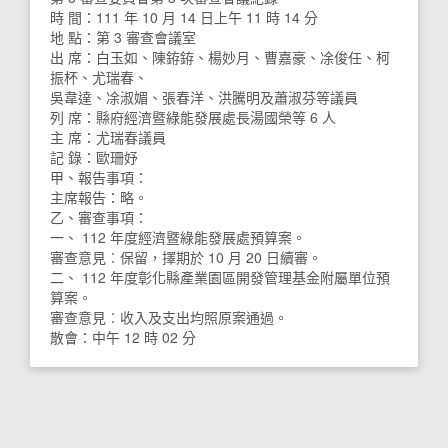
時 間：111 年 10 月 14 日上午 11 時 14 分
地 點：第 3 審查會議室
出 席：白玉如、陳銌銌、楊妙月、曹嘉豪、凃俊任、柯
振杯、尤瑞春、
吳韋達、凃淑媚、張春洋、洪騰明及蕭淑芬等議員
列 席：縣府經濟暨綠能發展處長湯國榮等 6 人
主 席：尤瑞春議員
記 錄：歐珊妤
甲、報告事項：
主席報告：略。
乙、審查事項：
一、 112 年度經濟暨綠能發展處預算案。
審查意見︰保留，擇期於 10 月 20 日續審。
二、 112 年度彰化縣產業園區開發管理基金附屬單位預
算案。
審查意見︰收入及支出均照原案通過。
散會：中午 12 時 02 分