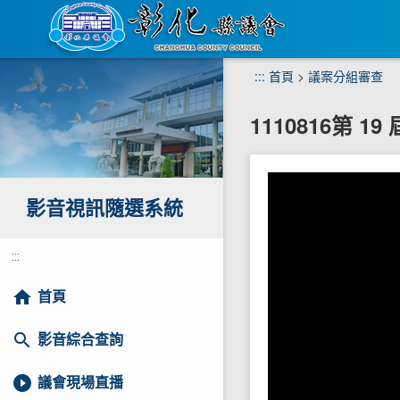
跳
:::
首頁
>
議案分組審查
到
主
1110816第 
要
內
容
區
塊
影音視訊隨選系統
:::
home
首頁
search
影音綜合查詢
play_circle_filled
議會現場直播