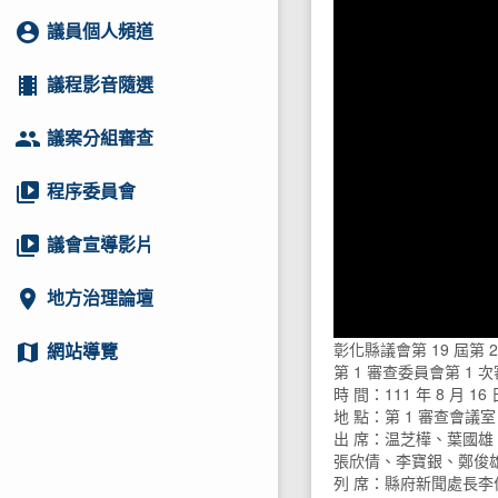
account_circle
議員個人頻道
local_movies
議程影音隨選
group
議案分組審查
video_library
程序委員會
video_library
議會宣導影片
location_on
地方治理論壇
彰化縣議會第 19 屆第 2
map
網站導覽
第 1 審查委員會第 1
時 間：111 年 8 月 16 
地 點：第 1 審查會議室
出 席：温芝樺、葉國
張欣倩、李寶銀、鄭俊
列 席：縣府新聞處長李俊