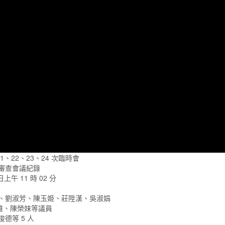
1、22、23、24 次臨時會
 次審查會議紀錄
日上午 11 時 02 分
雄、劉淑芳、陳玉姫、莊陞漢、吳淑娟
雄、陳榮妹等議員
德等 5 人