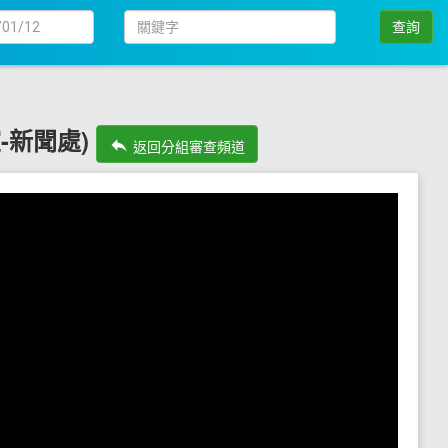
日
關
查詢
期
鍵
字
室-新聞處)
reply
返回分組審查頻道