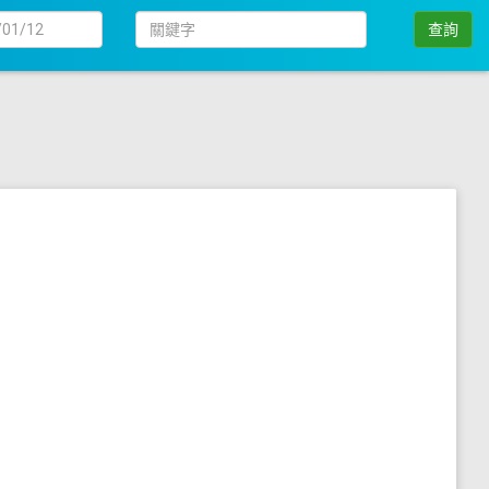
日
關
查詢
期
鍵
字