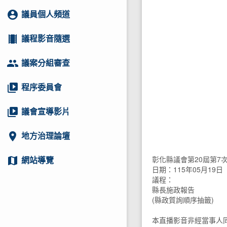
account_circle
議員個人頻道
local_movies
議程影音隨選
group
議案分組審查
video_library
程序委員會
video_library
議會宣導影片
location_on
地方治理論壇
彰化縣議會第20屆第7
map
網站導覽
日期：115年05月19日
議程：
縣長施政報告
(縣政質詢順序抽籤)
本直播影音非經當事人