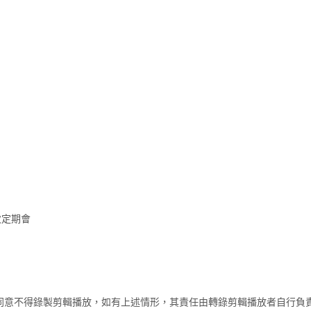
次定期會
同意不得錄製剪輯播放，如有上述情形，其責任由轉錄剪輯播放者自行負