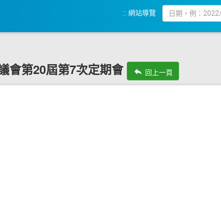
:::
網站導覽
化縣議會第20屆第7次定期會
reply
回上一頁