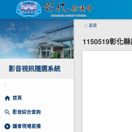
跳
:::
首頁
到
主
1150519彰
要
內
容
區
塊
影音視訊隨選系統
:::
home
首頁
search
影音綜合查詢
play_circle_filled
議會現場直播