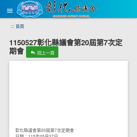
手
機
版
選
跳
:::
首頁
單
到
主
1150527彰化縣議會第20屆第7次定
要
期會
內
reply
回上一頁
容
區
塊
彰化縣議會第20屆第7次定期會
日期：115年05月27日