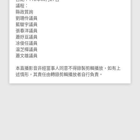
議程：
縣政質詢
劉珊伶議員
藍駿宇議員
張春洋議員
蕭妤亘議員
凃俊任議員
温芝樺議員
蕭文雄議員
本直播影音非經當事人同意不得錄製剪輯播放，如有上
述情形，其責任由轉錄剪輯播放者自行負責。