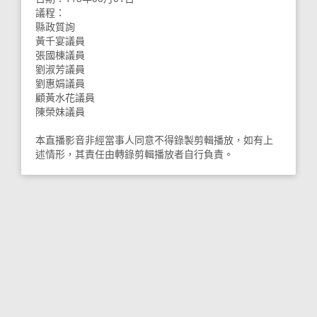
議程：
縣政質詢
黃千宴議員
張國棟議員
劉淑芳議員
劉惠娟議員
顧黃水花議員
陳榮妹議員
本直播影音非經當事人同意不得錄製剪輯播放，如有上
述情形，其責任由轉錄剪輯播放者自行負責。