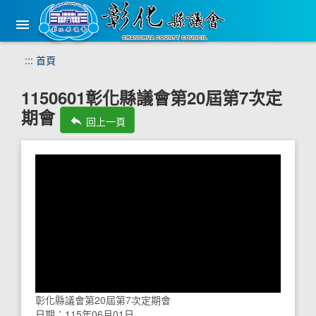
手
機
版
選
跳
:::
首頁
單
到
主
1150601彰化縣議會第20屆第7次定
要
期會
內
reply
回上一頁
容
區
塊
彰化縣議會第20屆第7次定期會
日期：115年06月01日