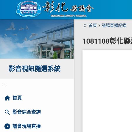
跳
:::
首頁
>
議場直播紀錄
到
主
1081108彰
要
內
容
區
塊
影音視訊隨選系統
:::
home
首頁
search
影音綜合查詢
play_circle_filled
議會現場直播