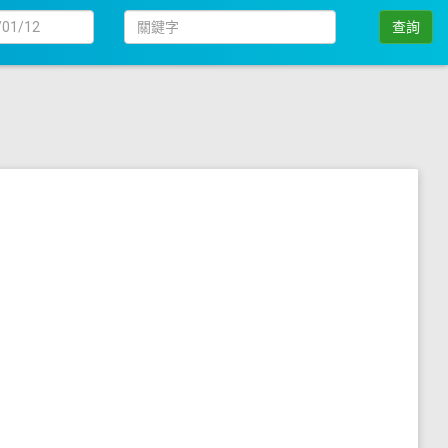
日
關
查詢
期
鍵
字