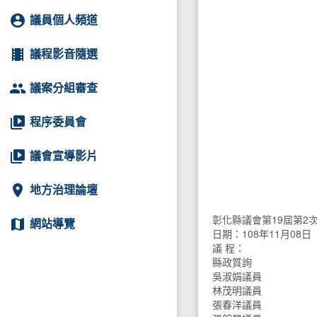
account_circle
議員個人頻道
local_movies
議程影音隨選
group
議案分組審查
video_library
程序委員會
video_library
議會宣導影片
location_on
地方治理論壇
彰化縣議會第19屆第2
map
網站導覽
日期：108年11月08日
議 程：
縣政質詢
吳淑娟議員
林茂明議員
張春洋議員