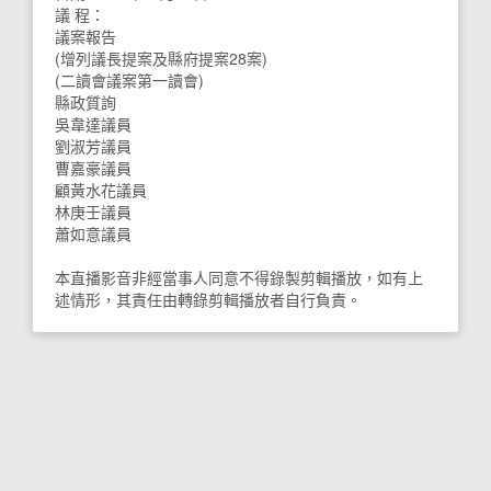
議 程：
議案報告
(增列議長提案及縣府提案28案)
(二讀會議案第一讀會)
縣政質詢
吳韋達議員
劉淑芳議員
曹嘉豪議員
顧黃水花議員
林庚壬議員
蕭如意議員
本直播影音非經當事人同意不得錄製剪輯播放，如有上
述情形，其責任由轉錄剪輯播放者自行負責。