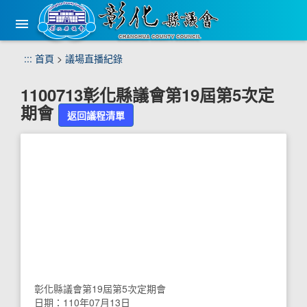
手
機
版
選
跳
:::
首頁
>
議場直播紀錄
單
到
主
1100713彰化縣議會第19屆第5次定
要
期會
內
返回議程清單
容
區
塊
彰化縣議會第19屆第5次定期會
日期：110年07月13日