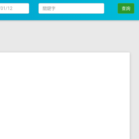
日
關
查詢
期
鍵
字