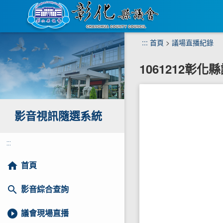
跳
:::
首頁
>
議場直播紀錄
到
主
1061212彰
要
內
容
區
塊
影音視訊隨選系統
:::
home
首頁
search
影音綜合查詢
play_circle_filled
議會現場直播