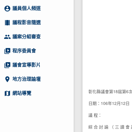
account_circle
議員個人頻道
local_movies
議程影音隨選
group
議案分組審查
video_library
程序委員會
video_library
議會宣導影片
location_on
地方治理論壇
彰化縣議會第18屆第6
map
網站導覽
日期：106年12月12日
議 程：
綜 合 討 論 （ 三 讀 會