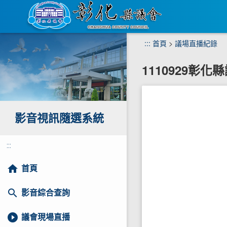
跳
:::
首頁
>
議場直播紀錄
到
主
1110929彰
要
內
容
區
塊
影音視訊隨選系統
:::
home
首頁
search
影音綜合查詢
play_circle_filled
議會現場直播