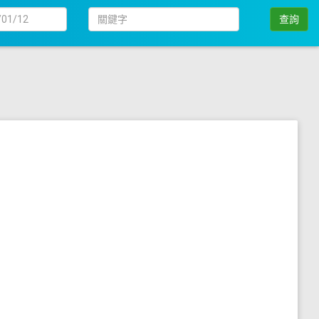
日
關
查詢
期
鍵
字