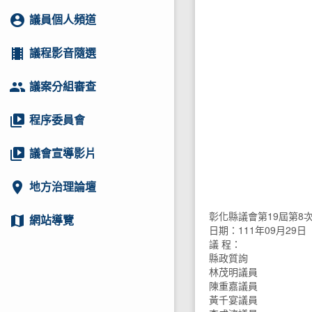
account_circle
議員個人頻道
local_movies
議程影音隨選
group
議案分組審查
video_library
程序委員會
video_library
議會宣導影片
location_on
地方治理論壇
彰化縣議會第19屆第8
map
網站導覽
日期：111年09月29日
議 程：
縣政質詢
林茂明議員
陳重嘉議員
黃千宴議員