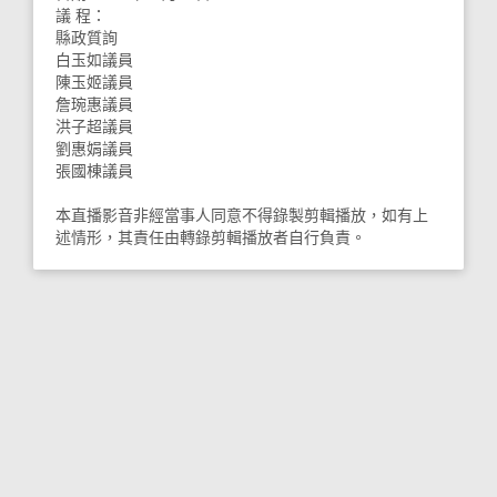
議 程：
縣政質詢
白玉如議員
陳玉姬議員
詹琬惠議員
洪子超議員
劉惠娟議員
張國棟議員
本直播影音非經當事人同意不得錄製剪輯播放，如有上
述情形，其責任由轉錄剪輯播放者自行負責。