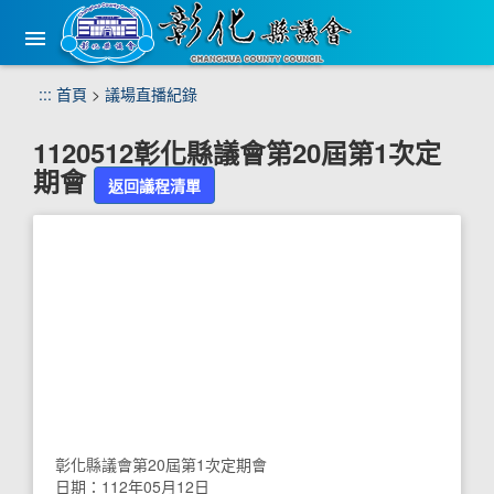
手
機
版
選
跳
:::
首頁
>
議場直播紀錄
單
到
主
1120512彰化縣議會第20屆第1次定
要
期會
內
返回議程清單
容
區
塊
彰化縣議會第20屆第1次定期會
日期：112年05月12日