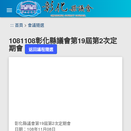
手
機
版
選
跳
:::
首頁
>
會議隨選
單
到
主
1081108彰化縣議會第19屆第2次定
要
期會
內
返回議程隨選
容
區
塊
彰化縣議會第19屆第2次定期會
日期：108年11月08日