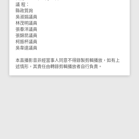
議 程：
縣政質詢
吳淑娟議員
林茂明議員
張春洋議員
張錦昆議員
柯振杯議員
吳韋達議員
本直播影音非經當事人同意不得錄製剪輯播放，如有上
述情形，其責任由轉錄剪輯播放者自行負責。