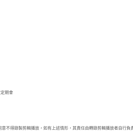
次定期會
同意不得錄製剪輯播放，如有上述情形，其責任由轉錄剪輯播放者自行負