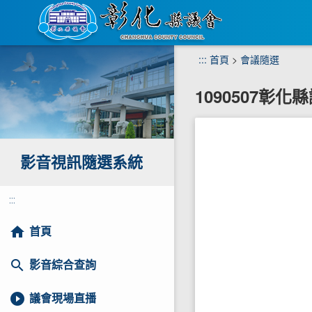
跳
:::
首頁
>
會議隨選
到
主
1090507彰
要
內
容
區
塊
影音視訊隨選系統
:::
home
首頁
search
影音綜合查詢
play_circle_filled
議會現場直播