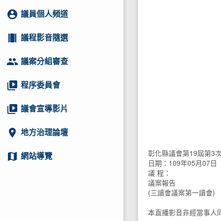
account_circle
議員個人頻道
local_movies
議程影音隨選
group
議案分組審查
video_library
程序委員會
video_library
議會宣導影片
location_on
地方治理論壇
彰化縣議會第19屆第3
map
網站導覽
日期：109年05月07日
議 程：
議案報告
(三讀會議案第一讀會)
本直播影音非經當事人