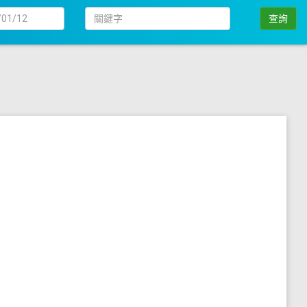
日
關
查詢
期
鍵
字