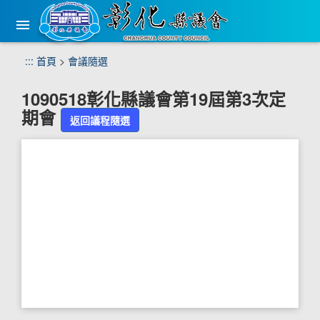
手
機
版
選
跳
:::
首頁
>
會議隨選
單
到
主
1090518彰化縣議會第19屆第3次定
要
期會
內
返回議程隨選
容
區
塊