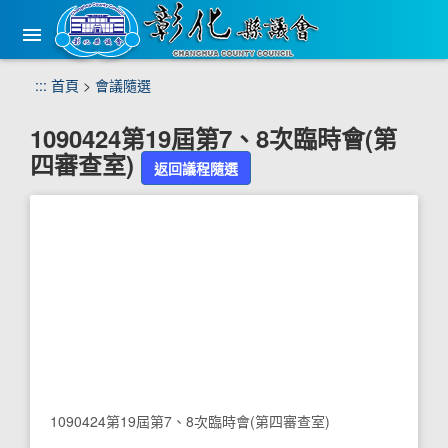
手
機
版
選
跳
:::
首頁
>
會議隨選
單
到
主
1090424第19屆第7、8次臨時會(第
要
四審查室)
內
返回議程隨選
容
區
塊
1090424第19屆第7、8次臨時會(第四審查室)